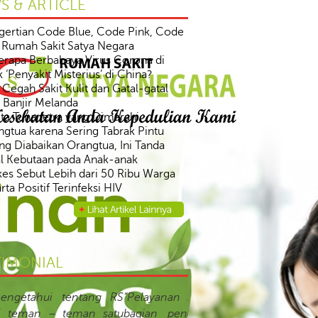
S & ARTICLE
gertian Code Blue, Code Pink, Code
 Rumah Sakit Satya Negara
erapa Berbahaya Virus Corona di
k ‘Penyakit Misterius’ di China?
 Cegah Sakit Kulit dan Gatal-gatal
 Banjir Melanda
ita Tunanetra yang Dimarahi
gtua karena Sering Tabrak Pintu
ng Diabaikan Orangtua, Ini Tanda
l Kebutaan pada Anak-anak
es Sebut Lebih dari 50 Ribu Warga
rta Positif Terinfeksi HIV
gobatan di Rumah untuk HIV dan
S
yebab & Faktor Resiko HIV dan AIDS
da dan Gejala HIV dan AIDS
TIMONIAL
yanan sejak pertama kali masuk di
n pendaftaran langsung ditangani