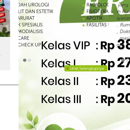
RADIOLOGI
dan d
FISIOTERAPI DAN TERAPI WICARA
peraw
APOTIK
dalam
FASILITAS UMUM LAINNYA
rama
pela
dengan
-Tn. 
.
•
•
•
•
2014@RSSatyaNegara. All