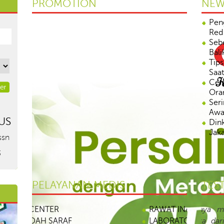
PROMOTION
NEW
Pen
Red
Seb
Bali
Tips
Saat
Cer
Oran
Seri
Awa
US
Dink
Jaka
ssn
Pen
AID
3
Pen
Tan
PELAYANAN MEDIS
TES
RAWAT INAP
“Pela
LABORATORIUM DAN BANK DARAH
bagia