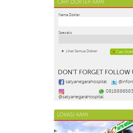
CARI DOKTER KAMI
Nama Dokter
Spesialis
Lihat Semua Dokter
DON’T FORGET FOLLOW 
satyanegarahospital
@infor
081888658
@satyanegarahospital
LOKASI KAMI