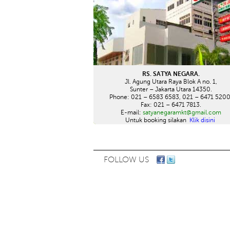
RS. SATYA NEGARA.
Jl. Agung Utara Raya Blok A no. 1,
Sunter – Jakarta Utara 14350.
Phone: 021 – 6583 6583, 021 – 6471 5200
Fax: 021 – 6471 7813.
E-mail:
satyanegaramkt@gmail.com
Untuk booking silakan
Klik disini
FOLLOW US