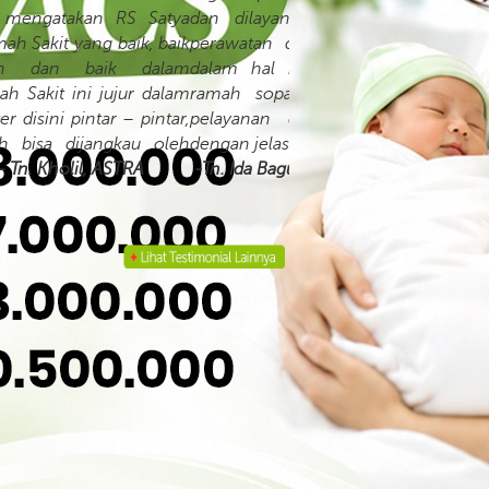
ilayani dengan baik. Dalam hal
atan dan penunjang medis lainya
 hal ini dokter serta perawatnya
h sopan dan penuh memberikan
yanan dan memberikan informasi
 jelas”
Ida Bagus N, Asuransi CAR
 Rights Reserved. Design by Designcub3.com