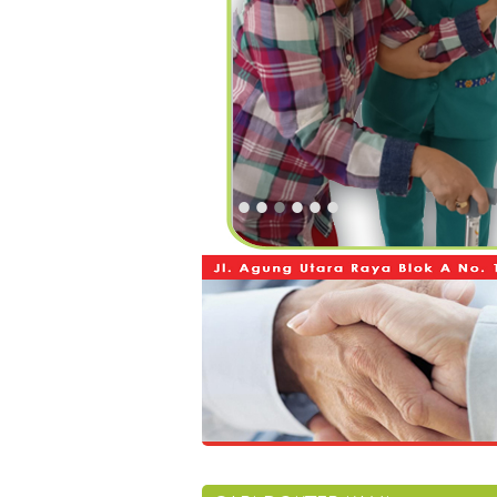
•
•
•
•
•
•