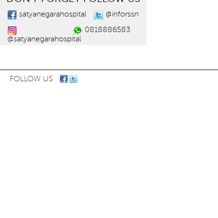
satyanegarahospital
@inforssn
0818886583
@satyanegarahospital
FOLLOW US