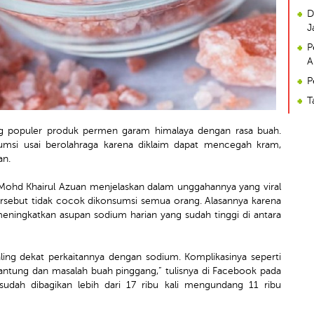
D
J
P
A
P
T
dang populer produk permen garam himalaya dengan rasa buah.
sumsi usai berolahraga karena diklaim dapat mencegah kram,
an.
 Mohd Khairul Azuan menjelaskan dalam unggahannya yang viral
sebut tidak cocok dikonsumsi semua orang. Alasannya karena
eningkatkan asupan sodium harian yang sudah tinggi di antara
aling dekat perkaitannya dengan sodium. Komplikasinya seperti
 jantung dan masalah buah pinggang,” tulisnya di Facebook pada
 sudah dibagikan lebih dari 17 ribu kali mengundang 11 ribu