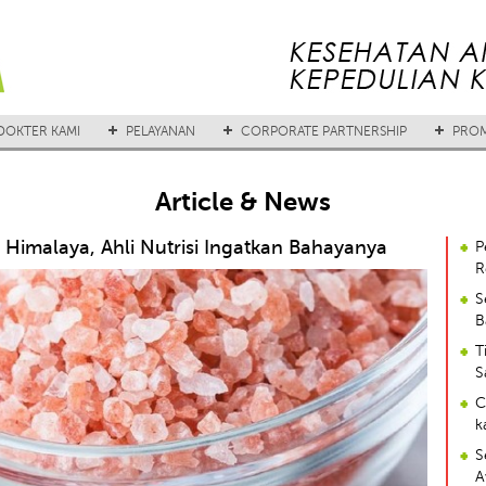
DOKTER KAMI
PELAYANAN
CORPORATE PARTNERSHIP
PROM
Article & News
imalaya, Ahli Nutrisi Ingatkan Bahayanya
P
R
S
B
T
S
C
k
S
A