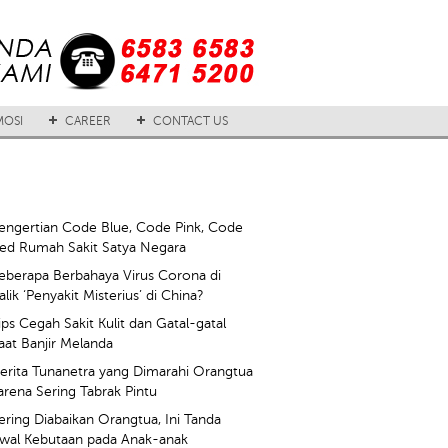
OSI
CAREER
CONTACT US
engertian Code Blue, Code Pink, Code
ed Rumah Sakit Satya Negara
eberapa Berbahaya Virus Corona di
alik ‘Penyakit Misterius’ di China?
ips Cegah Sakit Kulit dan Gatal-gatal
aat Banjir Melanda
erita Tunanetra yang Dimarahi Orangtua
arena Sering Tabrak Pintu
ering Diabaikan Orangtua, Ini Tanda
wal Kebutaan pada Anak-anak