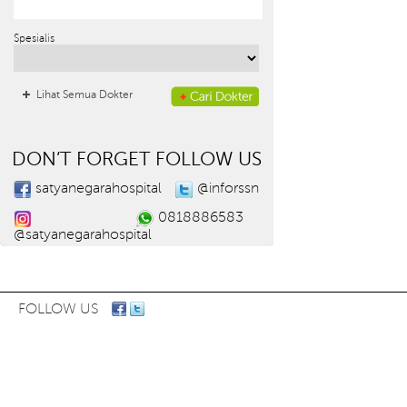
Spesialis
Lihat Semua Dokter
DON’T FORGET FOLLOW US
satyanegarahospital
@inforssn
0818886583
@satyanegarahospital
FOLLOW US