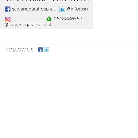
satyanegarahospital
@inforssn
0818886583
@satyanegarahospital
FOLLOW US