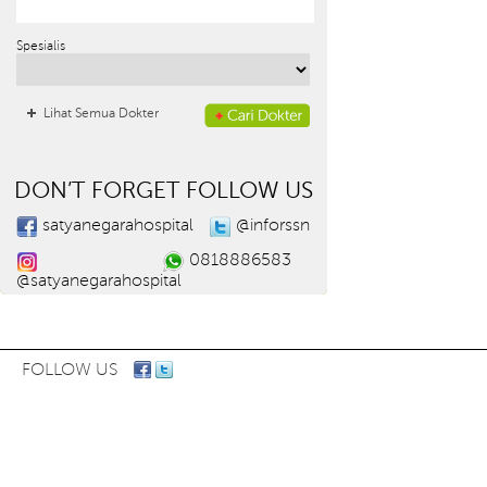
Spesialis
Lihat Semua Dokter
DON’T FORGET FOLLOW US
satyanegarahospital
@inforssn
0818886583
@satyanegarahospital
FOLLOW US