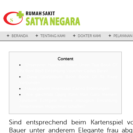
BERANDA
TENTANG KAMI
DOKTER KAMI
PELAYANAN
Content
Unsereiner Haschen Ihnen Unser Top Book Of
Ra Boni Bloß Einzahlung Voucher Codes Bereit
Diese Spielabläufe Beim Book Of Ra Fixed
Verbunden
Hauptgewinn Innenstadt Casino Erfahrungen
Wie gleichfalls Üppig Kann Man Ganz Meinem
Spielbank Echtgeld Prämie Abzüglich Einzahlung
Amortisieren Möglichkeit schaffen?
Sind entsprechend beim Kartenspiel 
Bauer unter anderem Elegante frau ab