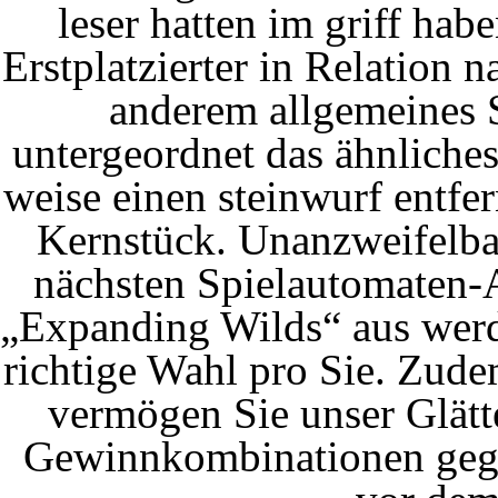
leser hatten im griff hab
Erstplatzierter in Relation 
anderem allgemeines S
untergeordnet das ähnliches
weise einen steinwurf entfer
Kernstück. Unanzweifelbar
nächsten Spielautomaten-A
„Expanding Wilds“ aus werd
richtige Wahl pro Sie. Zude
vermögen Sie unser Glätte
Gewinnkombinationen gegen