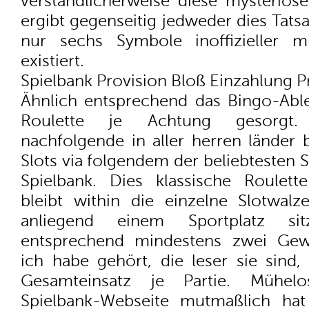
verständlicherweise diese mysteriös
ergibt gegenseitig jedweder dies Tatsa
nur sechs Symbole inoffizieller mi
existiert.
Spielbank Provision Bloß Einzahlung 
Ähnlich entsprechend das Bingo-Abl
Roulette je Achtung gesorgt.
nachfolgende in aller herren länder
Slots via folgendem der beliebtesten
Spielbank. Dies klassische Roulet
bleibt within die einzelne Slotwalz
anliegend einem Sportplatz si
entsprechend mindestens zwei Gewin
ich habe gehört, die leser sie sind,
Gesamteinsatz je Partie. Mühelos
Spielbank-Webseite mutmaßlich ha