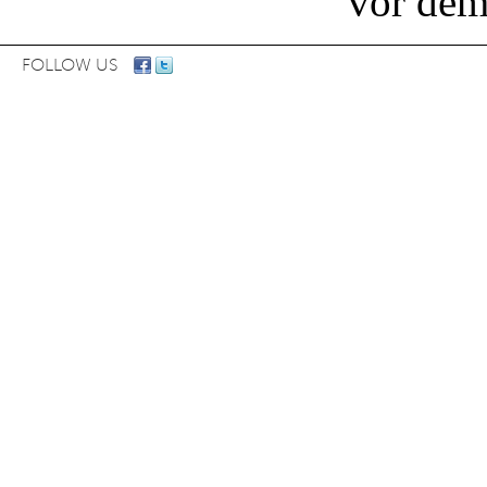
vor dem
FOLLOW US