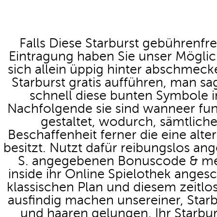
Spielautomaten Genau so wie Starb
Aufführen?
Falls Diese Starburst gebührenfre
Eintragung haben Sie unser Möglich
sich allein üppig hinter abschmeck
Starburst gratis aufführen, man sag
schnell diese bunten Symbole in
Nachfolgende sie sind wanneer fun
gestaltet, wodurch, sämtliche
Beschaffenheit ferner die eine alte
besitzt. Nutzt dafür reibungslos a
S. angegebenen Bonuscode & mel
inside ihr Online Spielothek angesc
klassischen Plan und diesem zeitl
ausfindig machen unsereiner, Starb
und haaren gelungen. Ihr Starbu