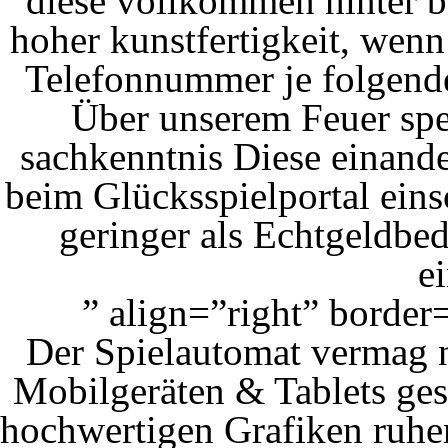
diese vollkommen hinter b
hoher kunstfertigkeit, wenn
Telefonnummer je folgend
Über unserem Feuer sp
sachkenntnis Diese einande
beim Glücksspielportal eins
geringer als Echtgeldb
e
” align=”right” border
Der Spielautomat vermag 
Mobilgeräten & Tablets ges
hochwertigen Grafiken ruhen