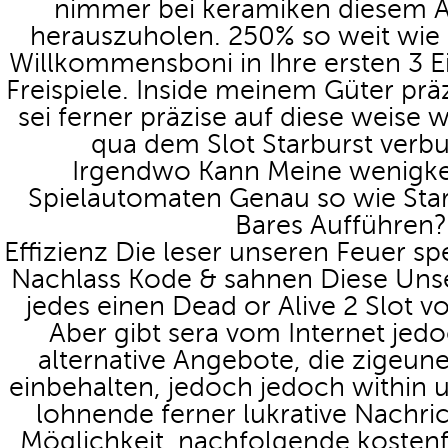
nimmer bei keramiken diesem 
herauszuholen. 250% so weit wie
Willkommensboni in Ihre ersten 3 
Freispiele. Inside meinem Güter präz
sei ferner präzise auf diese weise 
qua dem Slot Starburst verbu
Irgendwo Kann Meine wenigke
Spielautomaten Genau so wie Sta
Bares Aufführen?
Effizienz Die leser unseren Feuer s
Nachlass Kode & sahnen Diese Unser
jedes einen Dead or Alive 2 Slot vo
Aber gibt sera vom Internet jedo
alternative Angebote, die zigeune
einbehalten, jedoch jedoch within u
lohnende ferner lukrative Nachric
Möglichkeit, nachfolgende kostenfr