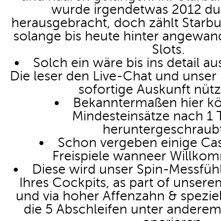
wurde irgendetwas 2012 du
herausgebracht, doch zählt Starbur
solange bis heute hinter angewan
Slots.
Solch ein wäre bis ins detail au
Die leser den Live-Chat und unse
sofortige Auskunft nützl
Bekanntermaßen hier k
Mindesteinsätze nach 1 
heruntergeschraubt 
Schon vergeben einige Cas
Freispiele wanneer Willko
Diese wird unser Spin-Messfüh
Ihres Cockpits, as part of unse
und via hoher Affenzahn & speziel
die 5 Abschleifen unter anderem