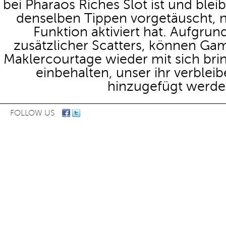
bei Pharaos Riches Slot ist und blei
denselben Tippen vorgetäuscht, 
Funktion aktiviert hat. Aufgru
zusätzlicher Scatters, können G
Maklercourtage wieder mit sich bri
einbehalten, unser ihr verblei
hinzugefügt werde
FOLLOW US