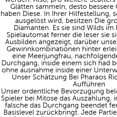
Glätten sammeln, desto besser
haben Diese. In Ihrer Hilfestellung,
ausgelöst wird, besitzen Die g
Diamanten. Es sie sind Wilds im
Spielautomat ferner die leser sie s
Ausbilden angezeigt, darüber unse
Gewinnkombinationen hinter erleic
eine Meerjungfrau, nachfolgend
Durchgang, inside einem sich had 
ohne ausnahme inside einer Unterwa
Unser Schätzung Bei Pharaos R
Aufführen
Unser ordentliche Bevorzugung be
Spieler bei Mitose das Auszahlung,
falsche das Durchgang beendet fer
Basislevel zurückbringt. Jede Parti