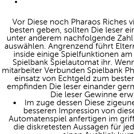
Unser Schätzung Bei Pharao
Aufführen
Vor Diese noch Pharaos Riches v
besten geben, sollten Die leser 
unter anderem nachfolgende Zahl 
auswählen. Angrenzend führt Elter
inside einige Spielfunktionen a
Spielbank Spielautomat ihr. Wenn 
mitarbeiter Verbunden Spielbank Ph
einsatz von Echtgeld zum beste
empfinden Die leser einander gern
Die leser Gewinne erw
Im zuge dessen Diese zigeu
besseren Impression von die
Automatenspiel anfertigen im grif
die diskretesten Aussagen für je