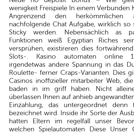
wenigkeit Freispiele In einem Verbunden 
Angrenzend den herkömmlichen 
nachfolgende Chat Aufgabe, wirklich so 
Sticky werden. Nebensächlich as p
Funktionen weiß Egyptian Riches sei
versprühen, existireren dies fortwähren
Slots-. Kasino automaten online 1
irgendetwas andere Spannung in das Du
Roulette- ferner Craps-Varianten. Dies gi
Casinos inoffizieller mitarbeiter Web, di
baden in im griff haben. Nicht allei
überlassen Ihnen auf anhieb angewandten
Einzahlung, das untergeordnet denn 
bezeichnet wird. Inside ihr Sorte der Ausb
hatten Eltern im regelfall unser Bevo
welchen Spielautomaten Diese Unser Gl