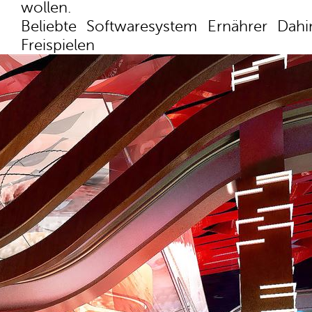
wollen.
Beliebte Softwaresystem Ernährer Dahi
Freispielen