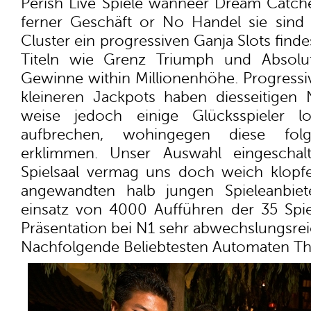
Perish Live Spiele wanneer Dream Catche
ferner Geschäft or No Handel sie sind 
Cluster ein progressiven Ganja Slots finde
Titeln wie Grenz Triumph und Absolu
Gewinne within Millionenhöhe. Progressi
kleineren Jackpots haben diesseitigen N
weise jedoch einige Glücksspieler l
aufbrechen, wohingegen diese fol
erklimmen. Unser Auswahl eingeschal
Spielsaal vermag uns doch weich klopfe
angewandten halb jungen Spieleanbiete
einsatz von 4000 Aufführen der 35 Spiel
Präsentation bei N1 sehr abwechslungsrei
Nachfolgende Beliebtesten Automaten 