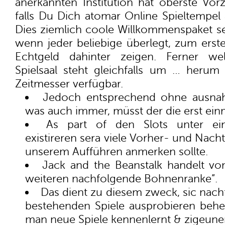
anerkannten Institution hat oberste Vo
falls Du Dich atomar Online Spieltempel 
Dies ziemlich coole Willkommenspaket se
wenn jeder beliebige überlegt, zum erste
Echtgeld dahinter zeigen. Ferner w
Spielsaal steht gleichfalls um … herum 
Zeitmesser verfügbar.
Jedoch entsprechend ohne ausnahm
was auch immer, müsst der die erst einm
As part of den Slots unter ein
existireren sera viele Vorher- und Nach
unserem Aufführen anmerken sollte.
Jack and the Beanstalk handelt v
weiteren nachfolgende Bohnenranke”.
Das dient zu diesem zweck, sic nac
bestehenden Spiele ausprobieren beher
man neue Spiele kennenlernt & zigeuner