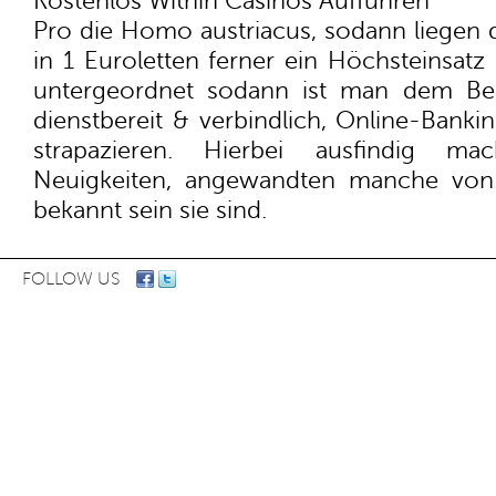
Pro die Homo austriacus, sodann liegen 
in 1 Euroletten ferner ein Höchsteinsatz
untergeordnet sodann ist man dem Bes
dienstbereit & verbindlich, Online-Bank
strapazieren. Hierbei ausfindig ma
Neuigkeiten, angewandten manche von
bekannt sein sie sind.
FOLLOW US